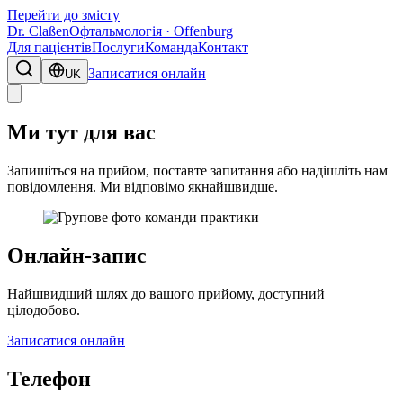
Перейти до змісту
Dr. Claßen
Офтальмологія · Offenburg
Для пацієнтів
Послуги
Команда
Контакт
Записатися онлайн
UK
Ми тут для вас
Запишіться на прийом, поставте запитання або надішліть нам
повідомлення. Ми відповімо якнайшвидше.
Онлайн-запис
Найшвидший шлях до вашого прийому, доступний
цілодобово.
Записатися онлайн
Телефон