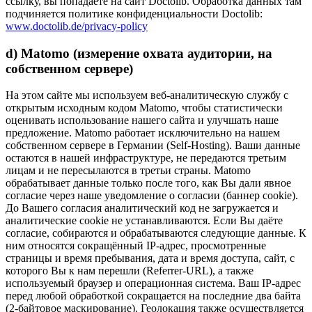
ссылку, вы попадаете на сайт Doctolib. Обработка данных там
подчиняется политике конфиденциальности Doctolib:
www.doctolib.de/privacy-policy
d) Matomo (измерение охвата аудитории, на
собственном сервере)
На этом сайте мы используем веб-аналитическую службу с
открытым исходным кодом Matomo, чтобы статистически
оценивать использование нашего сайта и улучшать наше
предложение. Matomo работает исключительно на нашем
собственном сервере в Германии (Self-Hosting). Ваши данные
остаются в нашей инфраструктуре, не передаются третьим
лицам и не пересылаются в третьи страны. Matomo
обрабатывает данные только после того, как Вы дали явное
согласие через наше уведомление о согласии (баннер cookie).
До Вашего согласия аналитический код не загружается и
аналитические cookie не устанавливаются. Если Вы даёте
согласие, собираются и обрабатываются следующие данные. К
ним относятся сокращённый IP-адрес, просмотренные
страницы и время пребывания, дата и время доступа, сайт, с
которого Вы к нам перешли (Referrer-URL), а также
используемый браузер и операционная система. Ваш IP-адрес
перед любой обработкой сокращается на последние два байта
(2-байтовое маскирование). Геолокация также осуществляется