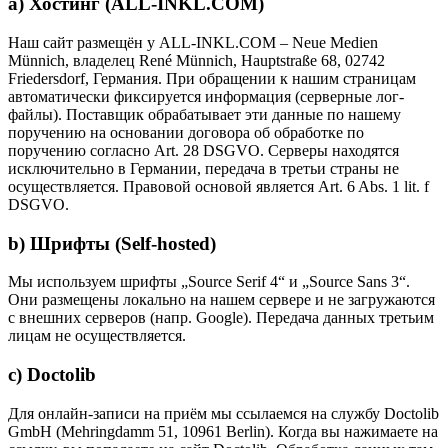
a) Хостинг (ALL-INKL.COM)
Наш сайт размещён у ALL-INKL.COM – Neue Medien
Münnich, владелец René Münnich, Hauptstraße 68, 02742
Friedersdorf, Германия. При обращении к нашим страницам
автоматически фиксируется информация (серверные лог-
файлы). Поставщик обрабатывает эти данные по нашему
поручению на основании договора об обработке по
поручению согласно Art. 28 DSGVO. Серверы находятся
исключительно в Германии, передача в третьи страны не
осуществляется. Правовой основой является Art. 6 Abs. 1 lit. f
DSGVO.
b) Шрифты (Self-hosted)
Мы используем шрифты „Source Serif 4“ и „Source Sans 3“.
Они размещены локально на нашем сервере и не загружаются
с внешних серверов (напр. Google). Передача данных третьим
лицам не осуществляется.
c) Doctolib
Для онлайн-записи на приём мы ссылаемся на службу Doctolib
GmbH (Mehringdamm 51, 10961 Berlin). Когда вы нажимаете на